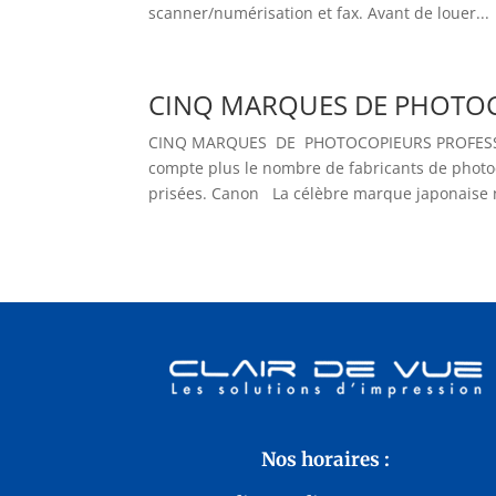
scanner/numérisation et fax. Avant de louer...
CINQ MARQUES DE PHOTOC
CINQ MARQUES DE PHOTOCOPIEURS PROFESSIO
compte plus le nombre de fabricants de photoc
prisées. Canon La célèbre marque japonaise n
Nos horaires :