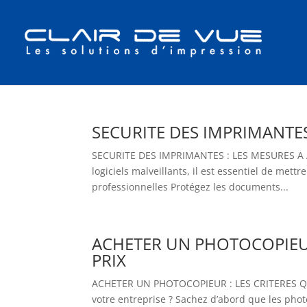
SECURITE DES IMPRIMANTES
SECURITE DES IMPRIMANTES : LES MESURES A ADO
logiciels malveillants, il est essentiel de me
professionnelles Protégez les documents...
ACHETER UN PHOTOCOPIEUR
PRIX
ACHETER UN PHOTOCOPIEUR : LES CRITERES QU
votre entreprise ? Sachez d’abord que les phot