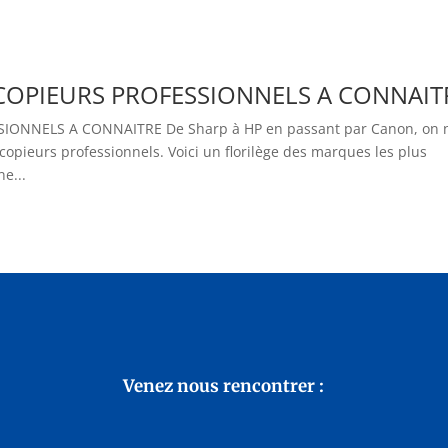
OPIEURS PROFESSIONNELS A CONNAIT
NNELS A CONNAITRE De Sharp à HP en passant par Canon, on 
opieurs professionnels. Voici un florilège des marques les plus
e...
Venez nous rencontrer :