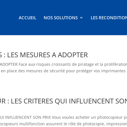
ACCUEIL
NOS SOLUTIONS
LES RECONDITIO
 : LES MESURES A ADOPTER
PTER Face aux risques croissants de piratage et la prolifératio
ttre en place des mesures de sécurité pour protéger vos imprimantes
 : LES CRITERES QUI INFLUENCENT SO
I INFLUENCENT SON PRIX Vous voulez acheter un photocopieur p
ocopieurs multifonction assurent le rôle de photocopie, impression