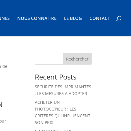
NNES
NOUS CONNAITRE
LE BLOG
CONTACT
Rechercher
n de
Recent Posts
SECURITE DES IMPRIMANTES
: LES MESURES A ADOPTER
N
ACHETER UN
PHOTOCOPIEUR : LES
CRITERES QUI INFLUENCENT
our
SON PRIX
,