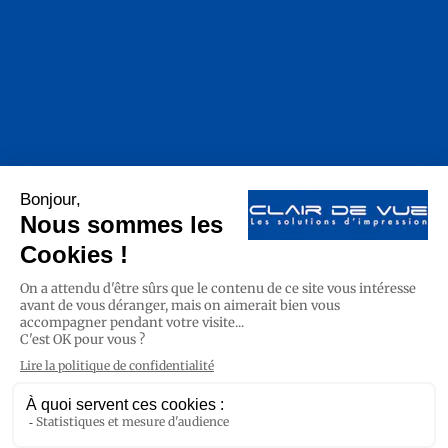
Navigation :
© Copyright 2023 – Tous droits réservés
Réalisation & Design
Agence DepuisQue