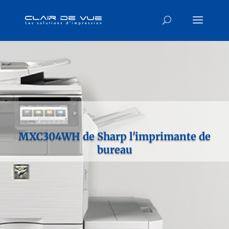
MXC304WH de Sharp l'imprimante de
bureau